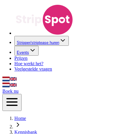
Stripper/striptease huren
Events
Prijzen
Hoe werkt het?
Veelgestelde vragen
Boek nu
Home
Kennisbank