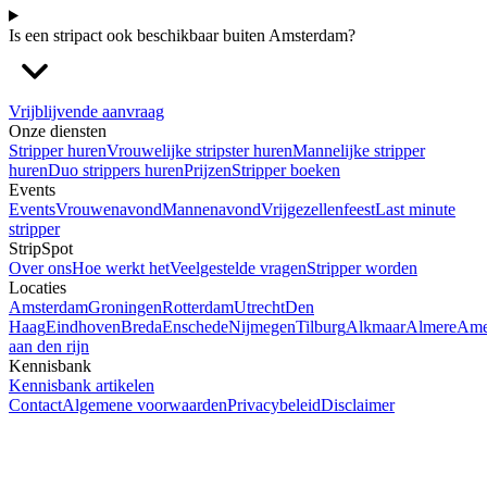
Is een stripact ook beschikbaar buiten Amsterdam?
Vrijblijvende aanvraag
Onze diensten
Stripper huren
Vrouwelijke stripster huren
Mannelijke stripper
huren
Duo strippers huren
Prijzen
Stripper boeken
Events
Events
Vrouwenavond
Mannenavond
Vrijgezellenfeest
Last minute
stripper
StripSpot
Over ons
Hoe werkt het
Veelgestelde vragen
Stripper worden
Locaties
Amsterdam
Groningen
Rotterdam
Utrecht
Den
Haag
Eindhoven
Breda
Enschede
Nijmegen
Tilburg
Alkmaar
Almere
Ame
aan den rijn
Kennisbank
Kennisbank artikelen
Contact
Algemene voorwaarden
Privacybeleid
Disclaimer