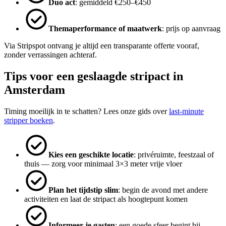
Duo act
: gemiddeld €250–€450
Themaperformance of maatwerk
: prijs op aanvraag
Via Stripspot ontvang je altijd een transparante offerte vooraf,
zonder verrassingen achteraf.
Tips voor een geslaagde stripact in
Amsterdam
Timing moeilijk in te schatten? Lees onze gids over
last-minute
stripper boeken
.
Kies een geschikte locatie
: privéruimte, feestzaal of
thuis — zorg voor minimaal 3×3 meter vrije vloer
Plan het tijdstip slim
: begin de avond met andere
activiteiten en laat de stripact als hoogtepunt komen
Informeer je gasten
: een goede sfeer begint bij